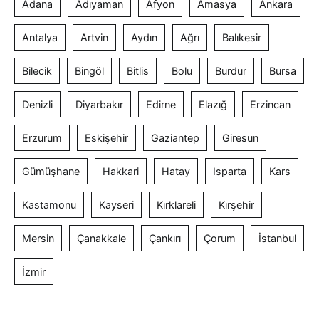
Adana
Adıyaman
Afyon
Amasya
Ankara
Antalya
Artvin
Aydın
Ağrı
Balıkesir
Bilecik
Bingöl
Bitlis
Bolu
Burdur
Bursa
Denizli
Diyarbakır
Edirne
Elazığ
Erzincan
Erzurum
Eskişehir
Gaziantep
Giresun
Gümüşhane
Hakkari
Hatay
Isparta
Kars
Kastamonu
Kayseri
Kırklareli
Kırşehir
Mersin
Çanakkale
Çankırı
Çorum
İstanbul
İzmir