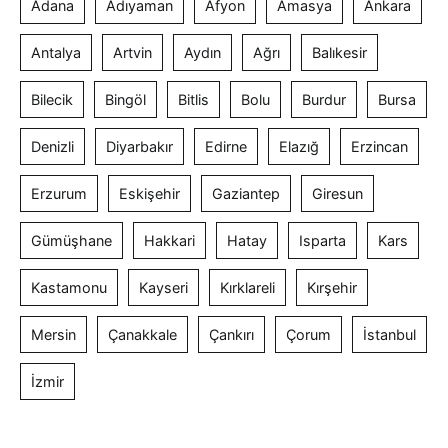
Adana
Adıyaman
Afyon
Amasya
Ankara
Antalya
Artvin
Aydın
Ağrı
Balıkesir
Bilecik
Bingöl
Bitlis
Bolu
Burdur
Bursa
Denizli
Diyarbakır
Edirne
Elazığ
Erzincan
Erzurum
Eskişehir
Gaziantep
Giresun
Gümüşhane
Hakkari
Hatay
Isparta
Kars
Kastamonu
Kayseri
Kırklareli
Kırşehir
Mersin
Çanakkale
Çankırı
Çorum
İstanbul
İzmir