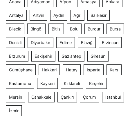
Adana
Adıyaman
Afyon
Amasya
Ankara
Antalya
Artvin
Aydın
Ağrı
Balıkesir
Bilecik
Bingöl
Bitlis
Bolu
Burdur
Bursa
Denizli
Diyarbakır
Edirne
Elazığ
Erzincan
Erzurum
Eskişehir
Gaziantep
Giresun
Gümüşhane
Hakkari
Hatay
Isparta
Kars
Kastamonu
Kayseri
Kırklareli
Kırşehir
Mersin
Çanakkale
Çankırı
Çorum
İstanbul
İzmir