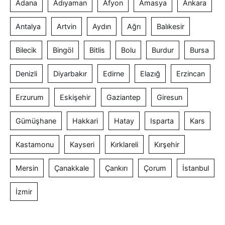
Adana
Adıyaman
Afyon
Amasya
Ankara
Antalya
Artvin
Aydın
Ağrı
Balıkesir
Bilecik
Bingöl
Bitlis
Bolu
Burdur
Bursa
Denizli
Diyarbakır
Edirne
Elazığ
Erzincan
Erzurum
Eskişehir
Gaziantep
Giresun
Gümüşhane
Hakkari
Hatay
Isparta
Kars
Kastamonu
Kayseri
Kırklareli
Kırşehir
Mersin
Çanakkale
Çankırı
Çorum
İstanbul
İzmir