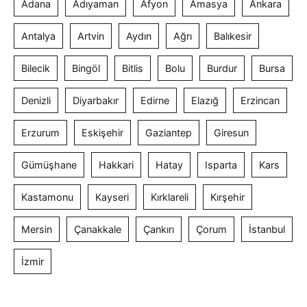
Adana
Adıyaman
Afyon
Amasya
Ankara
Antalya
Artvin
Aydın
Ağrı
Balıkesir
Bilecik
Bingöl
Bitlis
Bolu
Burdur
Bursa
Denizli
Diyarbakır
Edirne
Elazığ
Erzincan
Erzurum
Eskişehir
Gaziantep
Giresun
Gümüşhane
Hakkari
Hatay
Isparta
Kars
Kastamonu
Kayseri
Kırklareli
Kırşehir
Mersin
Çanakkale
Çankırı
Çorum
İstanbul
İzmir